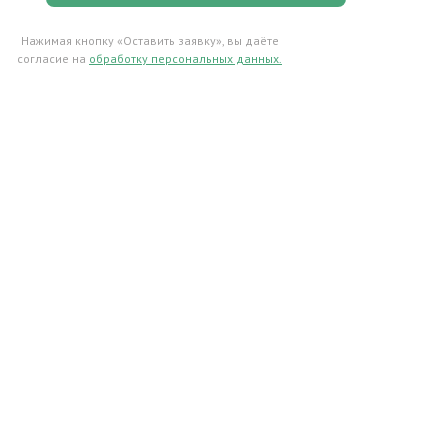
Нажимая кнопку «Оставить заявку», вы даёте
Цель сбора: оплатить труд координаторов,
согласие на
обработку персональных данных.
отвечающих за набор и подготовку волонтеров и
проведение волонтерских встреч с людьми с
Все
особенностями развития, расстройствами и
партнеры
инвалидностью в ментальной сфере
Поддержать
Вместе с нами Вы можете принять участие в
добром и полезном деле!
Все сборы →
Только свежие и важные