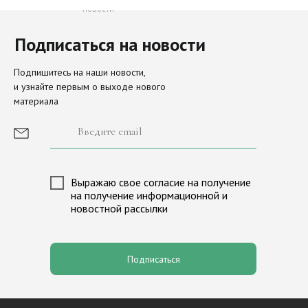
новости
Подписаться на новости
Направления
Актуальное
Подпишитесь на наши новости,
и узнайте первым о выходе нового
наследие
материала
Просите мира Иерусалиму
О Фонде
История фонда
Иконы Московского Кремля
Сборы и пожертвования
Выражаю свое согласие на получение
Новости
Лига исторических игр «М
на получение информационной и
новостной рассылки
Партнеры
Программа «Александр Нев
Медиагалерея
Программа «Андрей Перво
Контакты
Валаам
Подписаться