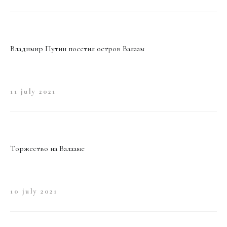
Владимир Путин посетил остров Валаам
11 july 2021
Торжество на Валааме
10 july 2021